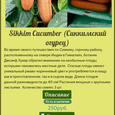
Sikkim Cucumber (Сиккимский
огурец)
Во время своего путешествия по Сиккиму, горному району,
расположенному на севере Индии в Гималаях, ботаник
Джозеф Хукер обратил внимание на необычные плоды,
которыми лакомились местные дети. Спелые плоды имеют
уникальный ржаво-коричневый цвет и употребляются в пищу
как в приготовленном, так и в сыром виде. Длина плодов
данной разновидности до 40 см! Растения мощные с крупными
листьями. Количество семян: 3 шт.
Описание
Есть в наличии
250
руб.