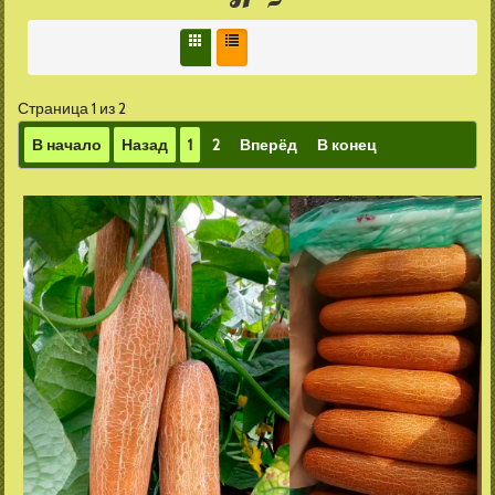
Страница 1 из 2
В начало
Назад
1
2
Вперёд
В конец