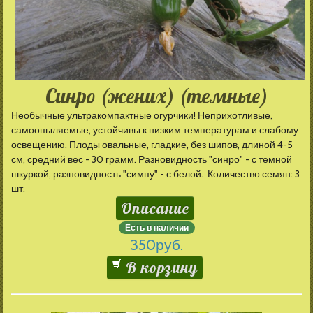
Синро (жених) (темные)
Необычные ультракомпактные огурчики! Неприхотливые,
самоопыляемые, устойчивы к низким температурам и слабому
освещению. Плоды овальные, гладкие, без шипов, длиной 4-5
см, средний вес - 30 грамм. Разновидность "синро" - с темной
шкуркой, разновидность "симпу" - с белой. Количество семян: 3
шт.
Описание
Есть в наличии
350
руб.
В корзину