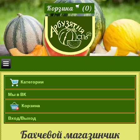
Корзина
(
0
)
Категории
Мы в ВК
Корзина
Вход/Выход
Бахчевой магазинчик