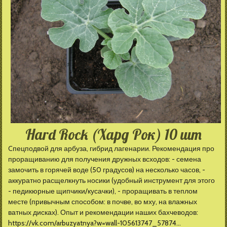
Hard Rock (Хард Рок) 10 шт
Cпецподвой для арбуза, гибрид лагенарии. Рекомендация про
проращиванию для получения дружных всходов: - семена
замочить в горячей воде (50 градусов) на несколько часов, -
аккуратно расщелкнуть носики (удобный инструмент для этого
- педикюрные щипчики/кусачки), - проращивать в теплом
месте (привычным способом: в почве, во мху, на влажных
ватных дисках). Опыт и рекомендации наших бахчеводов:
https://vk.com/arbuzyatnya?w=wall-105613747_57874...