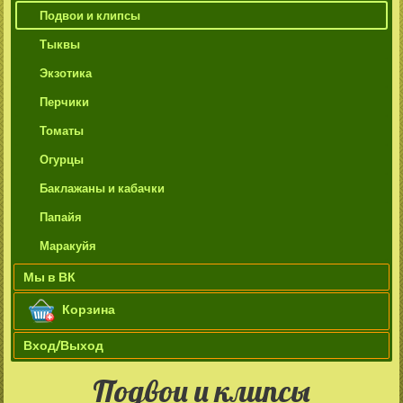
Подвои и клипсы
Тыквы
Экзотика
Перчики
Томаты
Огурцы
Баклажаны и кабачки
Папайя
Маракуйя
Мы в ВК
Корзина
Вход/Выход
Подвои и клипсы