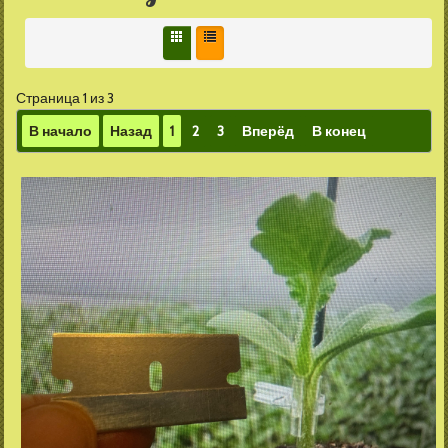
Страница 1 из 3
В начало
Назад
1
2
3
Вперёд
В конец