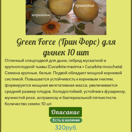
Green Force (Грин Форс) для
дынек 10 шт
Отличный спецподвой для дыни, гибрид мускатной и
крупноплодной тыквы (Cucurbita maxima × Cucurbita moschata)
Семена крупные, белые. Подвой обладает мощной корневой
системой. Повышается устойчивость к корневым гнилям,
формируется мощная вегетативная масса, увеличивается
средний размер плодов. Холодостойкий, устойчив к фузариозу,
мучнистой росе, антракнозу и бактериальной пятнистости.
Количество семян: 10 шт.
Описание
Есть в наличии
320
руб.