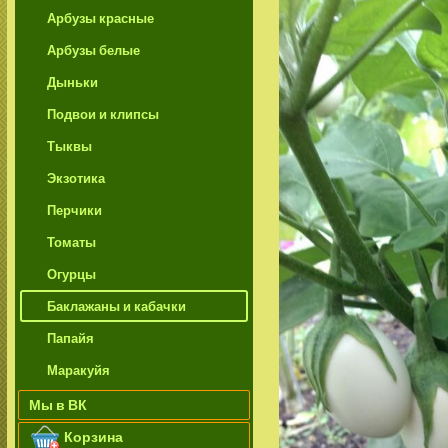
Арбузы красные
Арбузы белые
Дыньки
Подвои и клипсы
Тыквы
Экзотика
Перчики
Томаты
Огурцы
Баклажаны и кабачки
Папайя
Маракуйя
Мы в ВК
Корзина