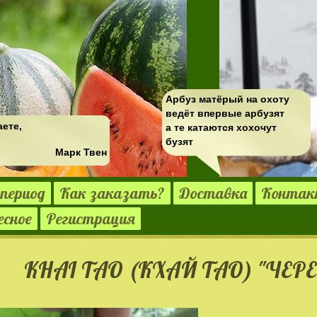
Арбуз матёрый на охоту
ведёт впервые арбузят
аете,
а те катаются хохочут
бузят
Марк Твен
период
Как заказать?
Доставка
Конта
есное
Регистрация
KHAI TAO (КХАЙ ТАО) "ЧЕ