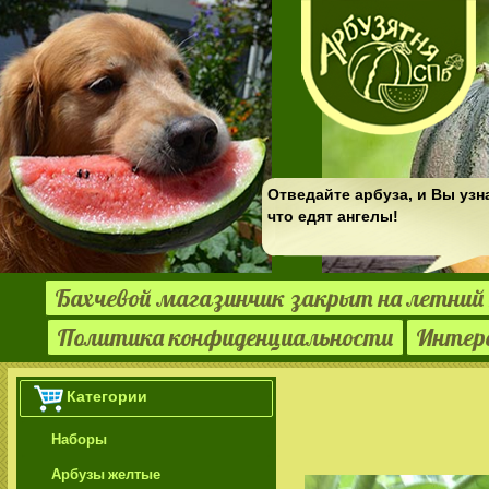
Отведайте арбуза, и Вы узн
что едят ангелы!
Бахчевой магазинчик закрыт на летний 
Политика конфиденциальности
Интер
Категории
Наборы
Арбузы желтые