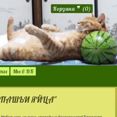
Корзина
(
0
)
кты
Мы в ВК
РЕПАШЬИ ЯЙЦА"
Небольшие, но очень урожайные баклажанчики! Благодаря